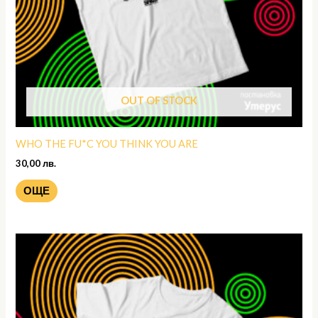
OUT OF STOCK
WHO THE FU*C YOU THINK YOU ARE
30,00
лв.
ОЩЕ