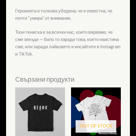
Героинята е толкова убедена, че е известна, че
почти “умира” от внимание.
Тази тениска е за всички нас, които вярваме, че
сме звезди — било то заради това, което наистина
сме, или заради лайковете и инсайтите в Instagram
и TikTok.
Свързани продукти
OUT OF STOCK