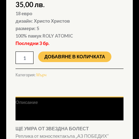
35,00
лв.
18 евро
дизайн: Христо Христов
размери: S
100% памук ROLY ATOMIC
Последни 3 бр.
ДОБАВЯНЕ В КОЛИЧКАТА
Категория:
Мърч
Описание
Отзиви (0)
ЩЕ УМРА ОТ ЗВЕЗДНА БОЛЕСТ
Реплика от моноспектакъла „АЗ ПОБЕДИХ“