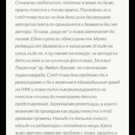
Стана ми любопитно, попитах я може ли да ми
прати текста и тя ми прати. Погледнах го и
след това писах на Ана дали иска да напишем
авторска пиеса по приказката и двамата да сме
автори. Тя каза „защо не“ и така започнахме да
пишем. Една сцена аз, една сцена тя. Малко
редакции от двамата и я написахме. И къде на
шега, къде не, я пуснахме на конкурс за авторска
детска пиеса на кукления фестивал „Михаил
Лъкатник“ гр. Ямбол. Взехме, че спечелихме
първа награда. След това Ана предложи да я
реализираме и да я включим в едногодишния гранд
на НФК и така пътя към реализирането на
текста стигна до театрално детско
представление. Започнахме репетиции, в които
можехме да проверим как върви текста и той
преживя промени. Някъде се допълни текст,
някъде се редактира и отпаднаха неща. Като
живи автори нямахме проблем с това, защото и