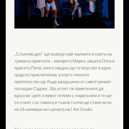
„Слънчев ден“ ще въведе най-малките в света на
тримата приятели – магарето Мирко, овцата Олга и
прасето Пепи, които заедно ще се впуснат в едно
градско приключение, в което тяхното
приятелство ще бъде разрушено от сивотъжният
господин Саднес. Ще успят ли приятелите да
вдъхнат цвят и живот отново у хората или и те ще
се слеят със сивата и тъжна тълпа ще стане ясно
на 26 ноември на сцената на I Am Studio.