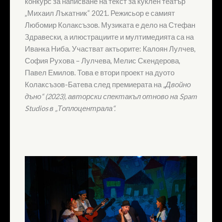
конкурс за написване на текст за куклен театър
„Михаил Лъкатник“ 2021. Режисьор е самият
Любомир Колаксъзов. Музиката е дело на Стефан
Здравески, а илюстрациите и мултимедията са на
Иванка Ниба. Участват актьорите: Калоян Лулчев,
София Рухова – Лулчева, Мелис Скендерова,
Павел Емилов. Това е втори проект на дуото
Колаксъзов-Батева след премиерата на
„Двойно
дъно“ (2023), авторски спектакъл отново на Spam
Studios в „Топлоцентрала“.