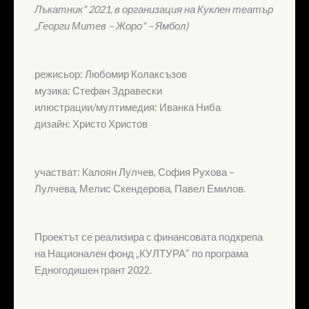
Лъкатник“ 2021, в организация на Куклен театър
„Георги Митев – Жоро“ – Ямбол)
режисьор: Любомир Колаксъзов
музика: Стефан Здравески
илюстрации/мултимедия: Иванка Ниба
дизайн: Христо Христов
участват: Калоян Лулчев, София Рухова –
Лулчева, Мелис Скендерова, Павел Емилов.
Проектът се реализира с финансовата подкрепа
на Национален фонд „КУЛТУРА“ по програма
Едногодишен грант 2022.