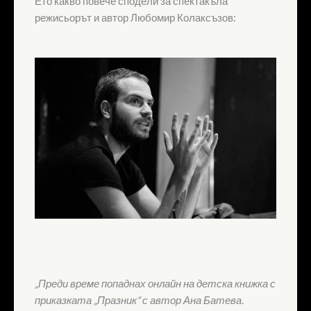
Ето какво повече сподели за спектакъла
режисьорът и автор Любомир Колаксъзов:
„Преди време попаднах онлайн на детска книжка с
приказката „Празник“ с автор Ана Батева.