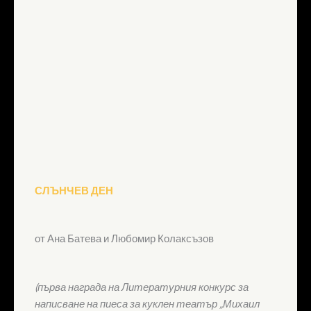
СЛЪНЧЕВ ДЕН
от Ана Батева и Любомир Колаксъзов
(първа награда на Литературния конкурс за
написване на пиеса за куклен театър „Михаил