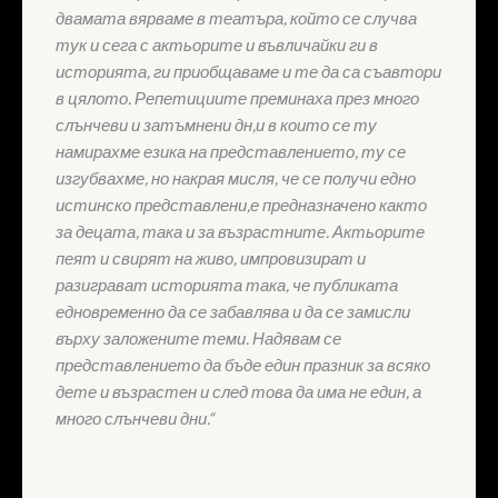
двамата вярваме в театъра, който се случва
тук и сега с актьорите и въвличайки ги в
историята, ги приобщаваме и те да са съавтори
в цялото. Репетициите преминаха през много
слънчеви и затъмнени дн,и в които се ту
намирахме езика на представлението, ту се
изгубвахме, но накрая мисля, че се получи едно
истинско представлени,е предназначено както
за децата, така и за възрастните. Актьорите
пеят и свирят на живо, импровизират и
разиграват историята така, че публиката
едновременно да се забавлява и да се замисли
върху заложените теми. Надявам се
представлението да бъде един празник за всяко
дете и възрастен и след това да има не един, а
много слънчеви дни.“