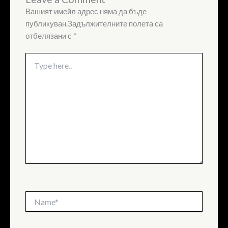
Вашият имейл адрес няма да бъде
публикуван.
Задължителните полета са
отбелязани с
*
Type
here..
Name*