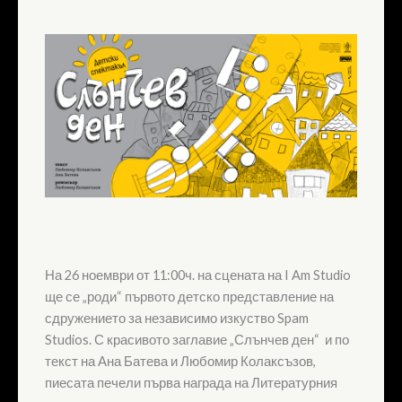
На 26 ноември от 11:00ч. на сцената на I Am Studio
ще се „роди“ първото детско представление на
сдружението за независимо изкуство Spam
Studios. С красивото заглавие „Слънчев ден“ и по
текст на Ана Батева и Любомир Колаксъзов,
пиесата печели първа награда на Литературния